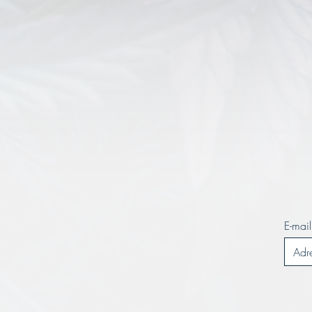
À P
E-mail